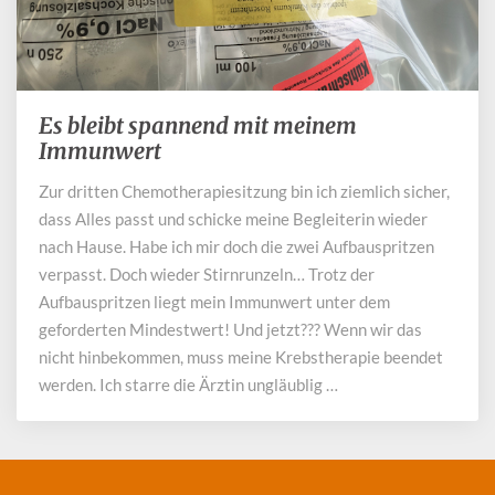
Es bleibt spannend mit meinem
Es
bleibt
Immunwert
spannend
Zur dritten Chemotherapiesitzung bin ich ziemlich sicher,
mit
dass Alles passt und schicke meine Begleiterin wieder
meinem
Immunwert
nach Hause. Habe ich mir doch die zwei Aufbauspritzen
verpasst. Doch wieder Stirnrunzeln… Trotz der
Aufbauspritzen liegt mein Immunwert unter dem
geforderten Mindestwert! Und jetzt??? Wenn wir das
nicht hinbekommen, muss meine Krebstherapie beendet
werden. Ich starre die Ärztin ungläublig …