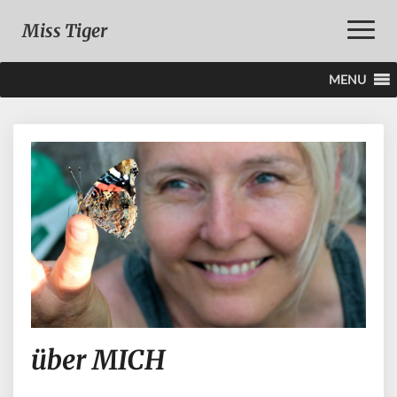
Toggle
Miss Tiger
Naviga
MENU
über
über MICH
MICH