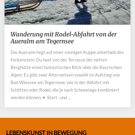
Wanderung mit Rodel-Abfahrt von der
Wanderung
mit
Aueralm am Tegernsee
Rodel-
Die Aueralm liegt auf einer sonnigen Kuppe unterhalb des
Abfahrt
Fockenstein. Du hast von der Terrasse der netten
von
der
Berghütte einen fantastischen Blick über die Bayrischen
Aueralm
Alpen. Es gibt zwei Alternativen sowohl im Aufstieg von
am
Bad Wiessee am Tegernsee, wie in der Abfahrt mit
Tegernsee
Schlitten oder Rodel, die je nach Schneelage kombiniert
werden können. ♥ Start- und …
LEBENSKUNST IN BEWEGUNG