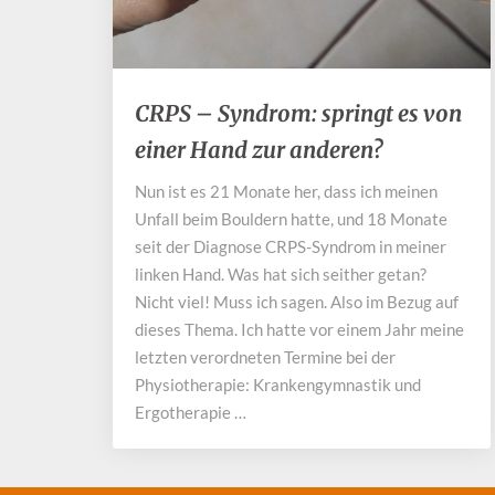
CRPS
CRPS – Syndrom: springt es von
–
einer Hand zur anderen?
Syndrom:
springt
Nun ist es 21 Monate her, dass ich meinen
es
Unfall beim Bouldern hatte, und 18 Monate
von
einer
seit der Diagnose CRPS-Syndrom in meiner
Hand
linken Hand. Was hat sich seither getan?
zur
Nicht viel! Muss ich sagen. Also im Bezug auf
anderen?
dieses Thema. Ich hatte vor einem Jahr meine
letzten verordneten Termine bei der
Physiotherapie: Krankengymnastik und
Ergotherapie …