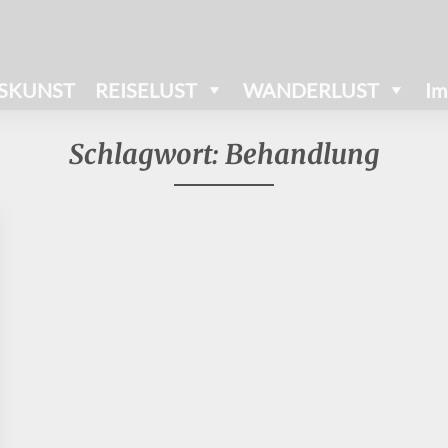
SKUNST
REISELUST
WANDERLUST
Im
Schlagwort:
Behandlung