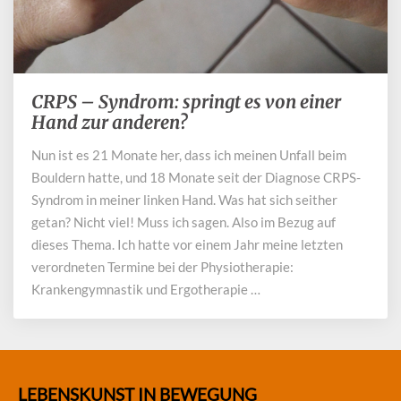
CRPS – Syndrom: springt es von einer
CRPS
–
Hand zur anderen?
Syndrom:
Nun ist es 21 Monate her, dass ich meinen Unfall beim
springt
Bouldern hatte, und 18 Monate seit der Diagnose CRPS-
es
von
Syndrom in meiner linken Hand. Was hat sich seither
einer
getan? Nicht viel! Muss ich sagen. Also im Bezug auf
Hand
dieses Thema. Ich hatte vor einem Jahr meine letzten
zur
verordneten Termine bei der Physiotherapie:
anderen?
Krankengymnastik und Ergotherapie …
LEBENSKUNST IN BEWEGUNG