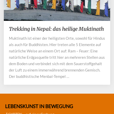
Trekking in Nepal: das heilige Muktinath
Trekking
in
Muktinath ist einer der heiligsten Orte, sowohl für Hindus
Nepal:
als auch für Buddhisten. Hier treten alle 5 Elemente auf
das
heilige
natürliche Weise an einem Ort auf: Ram – Feuer: Eine
Muktinath
natürliche Erdgasquelle tritt hier an mehreren Stellen aus
dem Boden und verbindet sich mit dem Sauerstoffgehalt
der Luft zu einem immerwährend brennenden Gemisch.
Der buddhistische Menbal-Tempel …
LEBENSKUNST IN BEWEGUNG