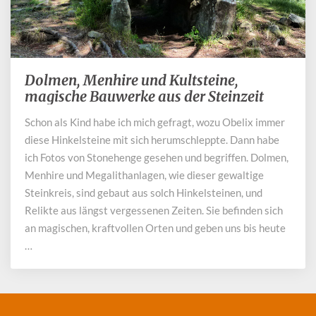
Dolmen, Menhire und Kultsteine,
Dolmen,
Menhire
magische Bauwerke aus der Steinzeit
und
Schon als Kind habe ich mich gefragt, wozu Obelix immer
Kultsteine,
diese Hinkelsteine mit sich herumschleppte. Dann habe
magische
Bauwerke
ich Fotos von Stonehenge gesehen und begriffen. Dolmen,
aus
Menhire und Megalithanlagen, wie dieser gewaltige
der
Steinkreis, sind gebaut aus solch Hinkelsteinen, und
Steinzeit
Relikte aus längst vergessenen Zeiten. Sie befinden sich
an magischen, kraftvollen Orten und geben uns bis heute
…