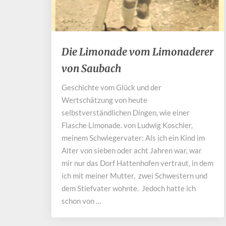
Die
Die Limonade vom Limonaderer
Limonade
von Saubach
vom
Limonaderer
Geschichte vom Glück und der
von
Wertschätzung von heute
Saubach
selbstverständlichen Dingen, wie einer
Flasche Limonade. von Ludwig Koschier,
meinem Schwiegervater: Als ich ein Kind im
Alter von sieben oder acht Jahren war, war
mir nur das Dorf Hattenhofen vertraut, in dem
ich mit meiner Mutter, zwei Schwestern und
dem Stiefvater wohnte. Jedoch hatte ich
schon von …