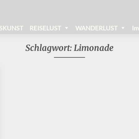
SKUNST
REISELUST
WANDERLUST
Im
Schlagwort:
Limonade