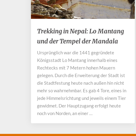
Trekking
Trekking in Nepal: Lo Mantang
in
und der Tempel der Mandala
Nepal:
Lo
Ursprünglich war die 1441 gegründete
Mantang
Königsstadt Lo Mantang innerhalb eines
und
der
Rechtecks mit 7 Metern hohen Mauern
Tempel
gelegen. Durch die Erweiterung der Stadt ist
der
die Stadtfestung heute nach außen hin nicht
Mandala
mehr so wahrnehmbar. Es gab 4 Tore, eines in
jede Himmelsrichtung und jeweils einem Tier
gewidmet. Der Hauptzugang erfolgt heute
noch von Norden, an einer …