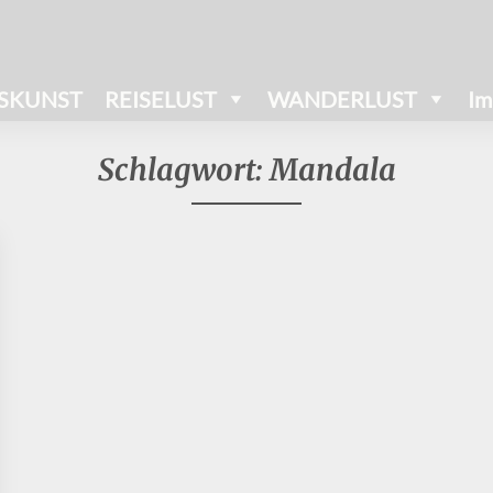
SKUNST
REISELUST
WANDERLUST
Im
Schlagwort:
Mandala