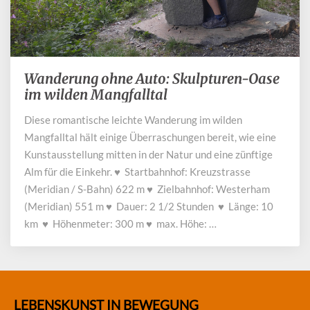
Wanderung ohne Auto: Skulpturen-Oase
Wanderung
ohne
im wilden Mangfalltal
Auto:
Diese romantische leichte Wanderung im wilden
Skulpturen-
Mangfalltal hält einige Überraschungen bereit, wie eine
Oase
im
Kunstausstellung mitten in der Natur und eine zünftige
wilden
Alm für die Einkehr. ♥ Startbahnhof: Kreuzstrasse
Mangfalltal
(Meridian / S-Bahn) 622 m ♥ Zielbahnhof: Westerham
(Meridian) 551 m ♥ Dauer: 2 1/2 Stunden ♥ Länge: 10
km ♥ Höhenmeter: 300 m ♥ max. Höhe: …
LEBENSKUNST IN BEWEGUNG