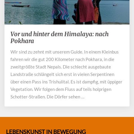
Vor und hinter dem Himalaya: nach
Vor
und
Pokhara
hinter
Wir sind zu zehnt mit unserem Guide. In einem Kleinbus
dem
fahren wir die gut 200 Kilometer nach Pokhara, in die
Himalaya:
nach
zweitgrößte Stadt Nepals. Die schlecht ausgebaute
Pokhara
Landstraße schlängelt sich erst in vielen Serpentinen
über einen Pass ins Trishulital. Es ist dampfig, mit üppiger
Vegetation. Wir folgen dem Fluss auf teils holprigen
Schotter-Straßen. Die Dörfer sehen …
LEBENSKUNST IN BEWEGUNG