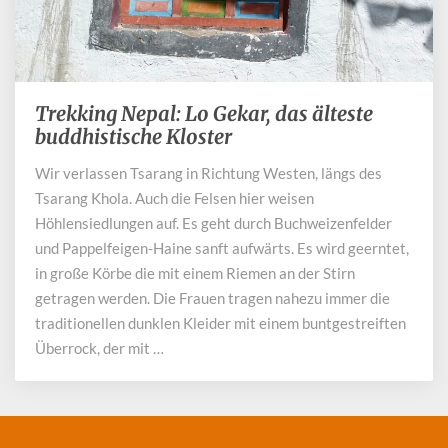
Trekking Nepal: Lo Gekar, das älteste
Trekking
Nepal:
buddhistische Kloster
Lo
Wir verlassen Tsarang in Richtung Westen, längs des
Gekar,
Tsarang Khola. Auch die Felsen hier weisen
das
älteste
Höhlensiedlungen auf. Es geht durch Buchweizenfelder
buddhistische
und Pappelfeigen-Haine sanft aufwärts. Es wird geerntet,
Kloster
in große Körbe die mit einem Riemen an der Stirn
getragen werden. Die Frauen tragen nahezu immer die
traditionellen dunklen Kleider mit einem buntgestreiften
Überrock, der mit …