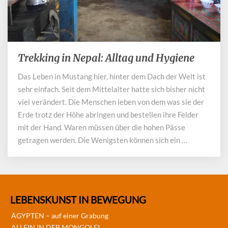
Trekking in Nepal: Alltag und Hygiene
Trekking
in
Das Leben in Mustang hier, hinter dem Dach der Welt ist
Nepal:
sehr einfach. Seit dem Mittelalter hatte sich bisher nicht
Alltag
und
viel verändert. Die Menschen leben von dem was sie der
Hygiene
Erde trotz der Höhe abringen und bestellen ihre Felder
mit der Hand. Waren müssen über die hohen Pässe
getragen werden. Die Wenigsten können sich ein …
LEBENSKUNST IN BEWEGUNG
ÄGYPTEN – auf einer Grabung
ALLEIN IN DER MONGOLEI