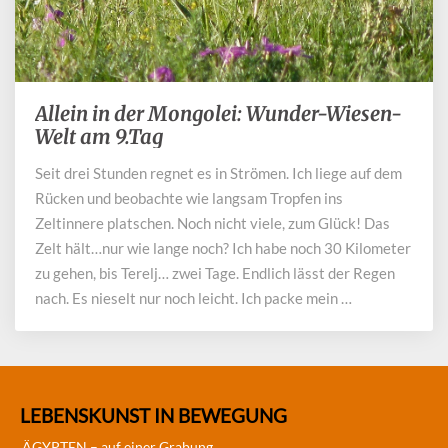
Allein in der Mongolei: Wunder-Wiesen-
Allein
in
Welt am 9.Tag
der
Seit drei Stunden regnet es in Strömen. Ich liege auf dem
Mongolei:
Rücken und beobachte wie langsam Tropfen ins
Wunder-
Wiesen-
Zeltinnere platschen. Noch nicht viele, zum Glück! Das
Welt
Zelt hält…nur wie lange noch? Ich habe noch 30 Kilometer
am
zu gehen, bis Terelj… zwei Tage. Endlich lässt der Regen
9.Tag
nach. Es nieselt nur noch leicht. Ich packe mein …
LEBENSKUNST IN BEWEGUNG
ÄGYPTEN – auf einer Grabung