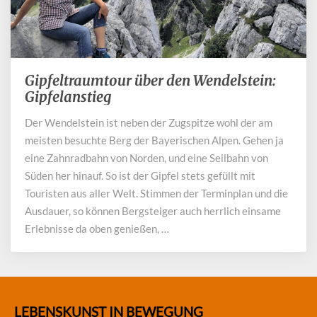
Gipfeltraumtour über den Wendelstein:
Gipfeltraumtour
über
Gipfelanstieg
den
Der Wendelstein ist neben der Zugspitze wohl der am
Wendelstein:
meisten besuchte Berg der Bayerischen Alpen. Gehen ja
Gipfelanstieg
eine Zahnradbahn von Norden, und eine Seilbahn von
Süden her hinauf. So ist der Gipfel stets gefüllt mit
Touristen aus aller Welt. Stimmen der Terminplan und die
Ausdauer, so können Bergsteiger auch herrlich einsame
Erlebnisse da oben genießen, …
LEBENSKUNST IN BEWEGUNG