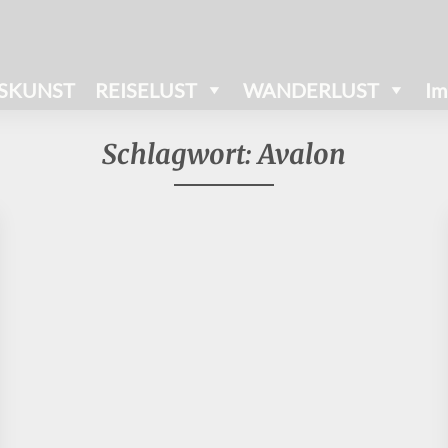
SKUNST
REISELUST
WANDERLUST
Im
Schlagwort:
Avalon