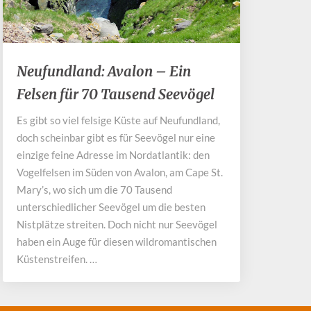
Neufundland:
Neufundland: Avalon – Ein
Avalon
Felsen für 70 Tausend Seevögel
–
Ein
Es gibt so viel felsige Küste auf Neufundland,
Felsen
doch scheinbar gibt es für Seevögel nur eine
für
70
einzige feine Adresse im Nordatlantik: den
Tausend
Vogelfelsen im Süden von Avalon, am Cape St.
Seevögel
Mary’s, wo sich um die 70 Tausend
unterschiedlicher Seevögel um die besten
Nistplätze streiten. Doch nicht nur Seevögel
haben ein Auge für diesen wildromantischen
Küstenstreifen. …