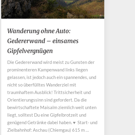
Wanderung
Wanderung ohne Auto:
ohne
Gedererwand – einsames
Auto:
Gedererwand
Gipfelvergnügen
–
einsames
Die Gedererwand wird meist zu Gunsten der
Gipfelvergnügen
prominenteren Kampenwand links liegen
gelassen, ist jedoch auch ein spannendes, und
nicht so überfülltes Wanderziel mit
traumhaftem Ausblick! Trittsicherheit und
Orientierungssinn sind gefordert. Da die
bewirtschaftete Maisalm ziemlich weit unten
liegt, solltest Du eine Gipfelbrotzeit und
genügend Getränke dabei haben. ♥ Start- und
Zielbahnhof: Aschau (Chiemgau) 615 m …