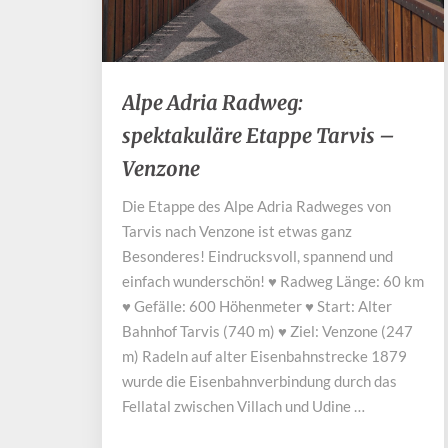
Alpe
Alpe Adria Radweg:
Adria
spektakuläre Etappe Tarvis –
Radweg:
spektakuläre
Venzone
Etappe
Tarvis
Die Etappe des Alpe Adria Radweges von
–
Tarvis nach Venzone ist etwas ganz
Venzone
Besonderes! Eindrucksvoll, spannend und
einfach wunderschön! ♥ Radweg Länge: 60 km
♥ Gefälle: 600 Höhenmeter ♥ Start: Alter
Bahnhof Tarvis (740 m) ♥ Ziel: Venzone (247
m) Radeln auf alter Eisenbahnstrecke 1879
wurde die Eisenbahnverbindung durch das
Fellatal zwischen Villach und Udine …