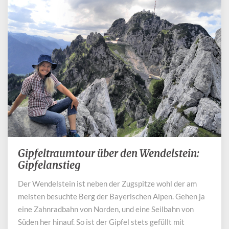
Gipfeltraumtour über den Wendelstein:
Gipfeltraumtour
über
Gipfelanstieg
den
Der Wendelstein ist neben der Zugspitze wohl der am
Wendelstein:
meisten besuchte Berg der Bayerischen Alpen. Gehen ja
Gipfelanstieg
eine Zahnradbahn von Norden, und eine Seilbahn von
Süden her hinauf. So ist der Gipfel stets gefüllt mit