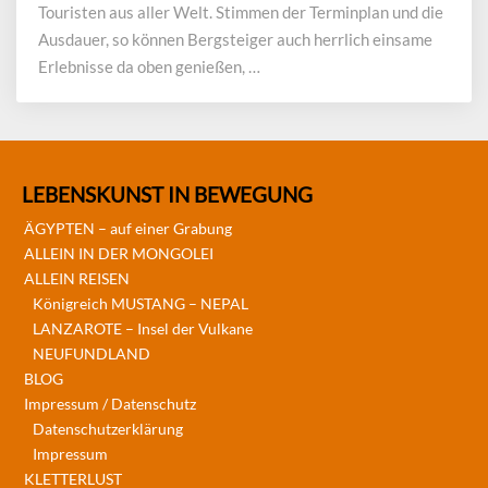
Touristen aus aller Welt. Stimmen der Terminplan und die
Ausdauer, so können Bergsteiger auch herrlich einsame
Erlebnisse da oben genießen, …
LEBENSKUNST IN BEWEGUNG
ÄGYPTEN – auf einer Grabung
ALLEIN IN DER MONGOLEI
ALLEIN REISEN
Königreich MUSTANG – NEPAL
LANZAROTE – Insel der Vulkane
NEUFUNDLAND
BLOG
Impressum / Datenschutz
Datenschutzerklärung
Impressum
KLETTERLUST