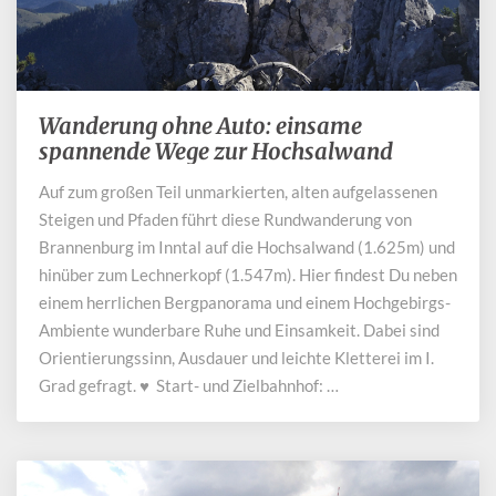
Wanderung ohne Auto: einsame
Wanderung
ohne
spannende Wege zur Hochsalwand
Auto:
Auf zum großen Teil unmarkierten, alten aufgelassenen
einsame
Steigen und Pfaden führt diese Rundwanderung von
spannende
Wege
Brannenburg im Inntal auf die Hochsalwand (1.625m) und
zur
hinüber zum Lechnerkopf (1.547m). Hier findest Du neben
Hochsalwand
einem herrlichen Bergpanorama und einem Hochgebirgs-
Ambiente wunderbare Ruhe und Einsamkeit. Dabei sind
Orientierungssinn, Ausdauer und leichte Kletterei im I.
Grad gefragt. ♥ Start- und Zielbahnhof: …