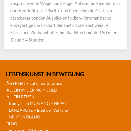
und
anspruchsvolle Wege und Steige: Auf steilen Eisenleitern
Grate
durch zerklüftete Felsriffe und über schmale Grate zu
atemberaubenden Ausblicken in die wildromantische
einzigartige Landschaft der sächsischen Schweiz! ♥
Start- und Zielbahnhof: Schmilka-Hirschmühle 150 m ♥
Dauer: 4 Stunden …
LEBENSKUNST IN BEWEGUNG
ÄGYPTEN – auf einer Grabung
ALLEIN IN DER MONGOLEI
ALLEIN REISEN
Königreich MUSTANG – NEPAL
LANZAROTE – Insel der Vulkane
NEUFUNDLAND
BLOG
Impressum / Datenschutz