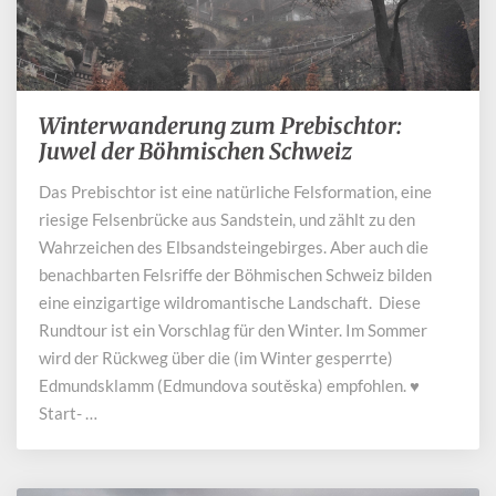
Winterwanderung zum Prebischtor:
Winterwanderung
zum
Juwel der Böhmischen Schweiz
Prebischtor:
Das Prebischtor ist eine natürliche Felsformation, eine
Juwel
riesige Felsenbrücke aus Sandstein, und zählt zu den
der
Böhmischen
Wahrzeichen des Elbsandsteingebirges. Aber auch die
Schweiz
benachbarten Felsriffe der Böhmischen Schweiz bilden
eine einzigartige wildromantische Landschaft. Diese
Rundtour ist ein Vorschlag für den Winter. Im Sommer
wird der Rückweg über die (im Winter gesperrte)
Edmundsklamm (Edmundova soutěska) empfohlen. ♥
Start- …