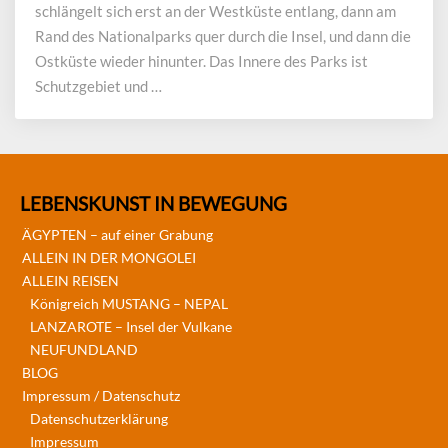
schlängelt sich erst an der Westküste entlang, dann am
Rand des Nationalparks quer durch die Insel, und dann die
Ostküste wieder hinunter. Das Innere des Parks ist
Schutzgebiet und …
LEBENSKUNST IN BEWEGUNG
ÄGYPTEN – auf einer Grabung
ALLEIN IN DER MONGOLEI
ALLEIN REISEN
Königreich MUSTANG – NEPAL
LANZAROTE – Insel der Vulkane
NEUFUNDLAND
BLOG
Impressum / Datenschutz
Datenschutzerklärung
Impressum