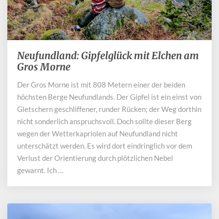
Neufundland: Gipfelglück mit Elchen am
Neufundland:
Gipfelglück
Gros Morne
mit
Der Gros Morne ist mit 808 Metern einer der beiden
Elchen
höchsten Berge Neufundlands. Der Gipfel ist ein einst von
am
Gros
Gletschern geschliffener, runder Rücken; der Weg dorthin
Morne
nicht sonderlich anspruchsvoll. Doch sollte dieser Berg
wegen der Wetterkapriolen auf Neufundland nicht
unterschätzt werden. Es wird dort eindringlich vor dem
Verlust der Orientierung durch plötzlichen Nebel
gewarnt. Ich …