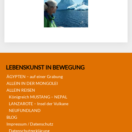
LEBENSKUNST IN BEWEGUNG
ÄGYPTEN – auf einer Grabung
ALLEIN IN DER MONGOLEI
ALLEIN REISEN
Königreich MUSTANG – NEPAL
LANZAROTE – Insel der Vulkane
NEUFUNDLAND
BLOG
Impressum / Datenschutz
Datenschutzerklärung