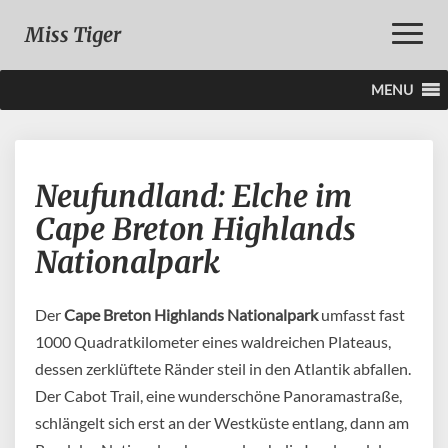
Toggle
Miss Tiger
Naviga
MENU
Neufundland:
Neufundland: Elche im
Elche
im
Cape Breton Highlands
Cape
Nationalpark
Breton
Highlands
Nationalpark
Der
Cape Breton Highlands Nationalpark
umfasst fast
1000 Quadratkilometer eines waldreichen Plateaus,
dessen zerklüftete Ränder steil in den Atlantik abfallen.
Der Cabot Trail, eine wunderschöne Panoramastraße,
schlängelt sich erst an der Westküste entlang, dann am