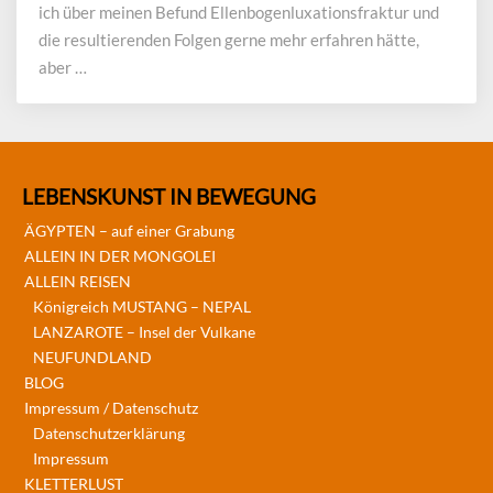
ich über meinen Befund Ellenbogenluxationsfraktur und
die resultierenden Folgen gerne mehr erfahren hätte,
aber …
LEBENSKUNST IN BEWEGUNG
ÄGYPTEN – auf einer Grabung
ALLEIN IN DER MONGOLEI
ALLEIN REISEN
Königreich MUSTANG – NEPAL
LANZAROTE – Insel der Vulkane
NEUFUNDLAND
BLOG
Impressum / Datenschutz
Datenschutzerklärung
Impressum
KLETTERLUST