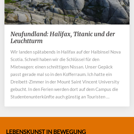
Neufundland: Halifax, Titanic und der
Neufundland:
Halifax,
Leuchtturm
Titanic
Wir landen spätabends in Halifax auf der Halbinsel Nova
und
Scotia. Schnell haben wir die Schlüssel für den
der
Leuchtturm
Mietwagen: einen schnittigen Nissan. Unser Gepäck
passt gerade mal so in den Kofferraum. Ich hatte ein
Dreibett-Zimmer in der Mount Saint Vincent University
gebucht. In den Ferien werden dort auf dem Campus die
Studentenunterkünfte auch günstig an Touristen …
LEBENSKUNST IN BEWEGUNG