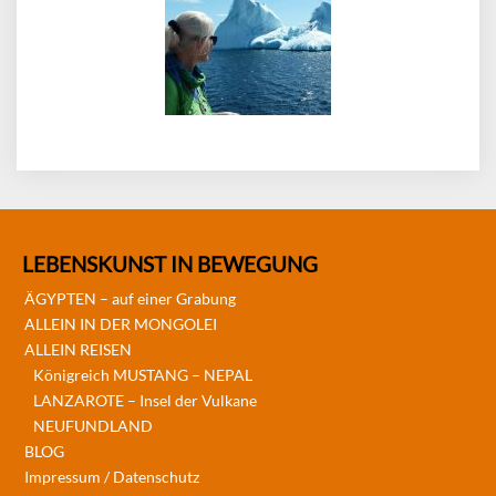
LEBENSKUNST IN BEWEGUNG
ÄGYPTEN – auf einer Grabung
ALLEIN IN DER MONGOLEI
ALLEIN REISEN
Königreich MUSTANG – NEPAL
LANZAROTE – Insel der Vulkane
NEUFUNDLAND
BLOG
Impressum / Datenschutz