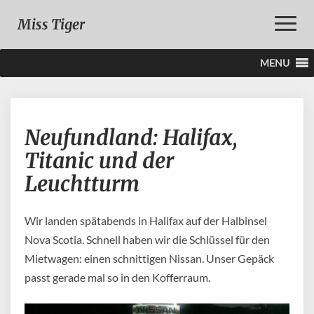
Toggle
Miss Tiger
Naviga
MENU
Neufundland:
Neufundland: Halifax,
Halifax,
Titanic
Titanic und der
und
Leuchtturm
der
Leuchtturm
Wir landen spätabends in Halifax auf der Halbinsel
Nova Scotia. Schnell haben wir die Schlüssel für den
Mietwagen: einen schnittigen Nissan. Unser Gepäck
passt gerade mal so in den Kofferraum.