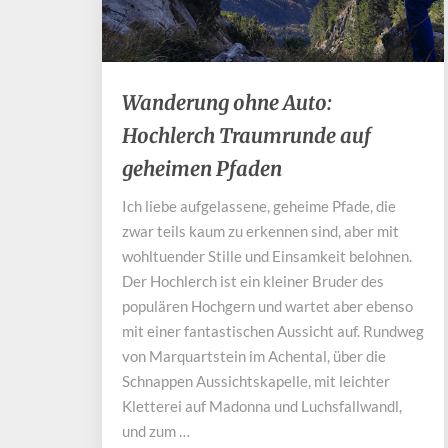
Wanderung
Wanderung ohne Auto:
ohne
Hochlerch Traumrunde auf
Auto:
Hochlerch
geheimen Pfaden
Traumrunde
auf
Ich liebe aufgelassene, geheime Pfade, die
geheimen
zwar teils kaum zu erkennen sind, aber mit
Pfaden
wohltuender Stille und Einsamkeit belohnen.
Der Hochlerch ist ein kleiner Bruder des
populären Hochgern und wartet aber ebenso
mit einer fantastischen Aussicht auf. Rundweg
von Marquartstein im Achental, über die
Schnappen Aussichtskapelle, mit leichter
Kletterei auf Madonna und Luchsfallwandl,
und zum …