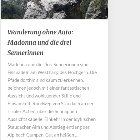
Wanderung
Wanderung ohne Auto:
ohne
Madonna und die drei
Auto:
Madonna
Sennerinnen
und
die
Madonna und die Drei Sennerinnen sind
drei
Felsnadeln am Westhang des Hochgern. Die
Sennerinnen
Pfade dorthin sind kaum zu erkennen,
belohnen jedoch mit einer fantastischen
Aussicht und wohltuender Stille und
Einsamkeit. Rundweg von Staudach an der
Tiroler Achen, über die Schnappen
Aussichtskapelle, Einkehr in der idyllischen
Staudacher Alm und Abstieg entlang der
Alplbach Gumpen. Gut an heißen …