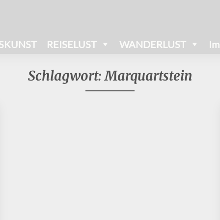
SKUNST
REISELUST
WANDERLUST
Im
Schlagwort:
Marquartstein