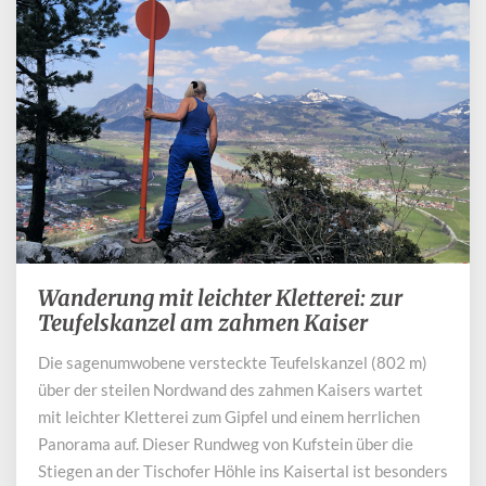
Wanderung mit leichter Kletterei: zur
Wanderung
mit
Teufelskanzel am zahmen Kaiser
leichter
Die sagenumwobene versteckte Teufelskanzel (802 m)
Kletterei:
über der steilen Nordwand des zahmen Kaisers wartet
zur
Teufelskanzel
mit leichter Kletterei zum Gipfel und einem herrlichen
am
Panorama auf. Dieser Rundweg von Kufstein über die
zahmen
Stiegen an der Tischofer Höhle ins Kaisertal ist besonders