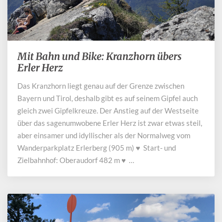
Mit Bahn und Bike: Kranzhorn übers
Mit
Bahn
Erler Herz
und
Das Kranzhorn liegt genau auf der Grenze zwischen
Bike:
Bayern und Tirol, deshalb gibt es auf seinem Gipfel auch
Kranzhorn
übers
gleich zwei Gipfelkreuze. Der Anstieg auf der Westseite
Erler
über das sagenumwobene Erler Herz ist zwar etwas steil,
Herz
aber einsamer und idyllischer als der Normalweg vom
Wanderparkplatz Erlerberg (905 m) ♥ Start- und
Zielbahnhof: Oberaudorf 482 m ♥ …