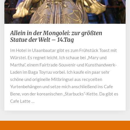
Allein in der Mongolei: zur größten
Allein
in
Statue der Welt – 14.Tag
der
Im Hotel in Ulaanbaatar gibt es zum Frühstück Toast mit
Mongolei:
Würstel. Es regnet leicht. Ich schaue bei „Mary und
zur
größten
Martha“, einem Fairtrade-Souvenir-und Kunsthandwerk-
Statue
Laden im Baga Toyruu vorbei. Ich kaufe ein paar sehr
der
schöne und originelle Mitbringsel aus recycelten
Welt
Yurtenbehängen und setze mich anschließend ins Cafe
–
Bene, von der koreanischen „Starbucks“-Kette. Da gibt es
14.Tag
Cafe Latte …