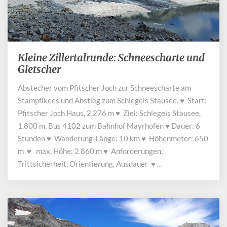
Kleine Zillertalrunde: Schneescharte und
Kleine
Zillertalrunde:
Gletscher
Schneescharte
Abstecher vom Pfitscher Joch zur Schneescharte am
und
Stampflkees und Abstieg zum Schlegeis Stausee. ♥ Start:
Gletscher
Pfitscher Joch Haus, 2.276 m ♥ Ziel: Schlegeis Stausee,
1.800 m, Bus 4102 zum Bahnhof Mayrhofen ♥ Dauer: 6
Stunden ♥ Wanderung-Länge: 10 km ♥ Höhenmeter: 650
m ♥ max. Höhe: 2.860 m ♥ Anforderungen:
Trittsicherheit, Orientierung, Ausdauer ♥ …