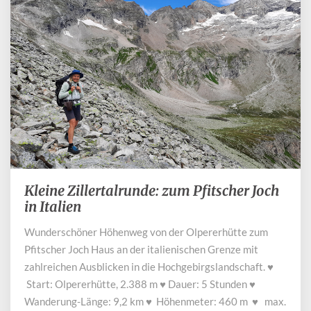
Kleine Zillertalrunde: zum Pfitscher Joch
Kleine
Zillertalrunde:
in Italien
zum
Wunderschöner Höhenweg von der Olpererhütte zum
Pfitscher
Pfitscher Joch Haus an der italienischen Grenze mit
Joch
in
zahlreichen Ausblicken in die Hochgebirgslandschaft. ♥
Italien
Start: Olpererhütte, 2.388 m ♥ Dauer: 5 Stunden ♥
Wanderung-Länge: 9,2 km ♥ Höhenmeter: 460 m ♥ max.