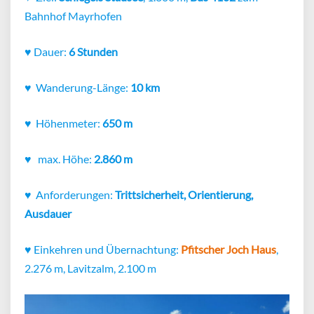
Bahnhof Mayrhofen
♥
Dauer:
6 Stunden
♥
Wanderung-Länge:
10 km
♥
Höhenmeter:
650 m
♥
max. Höhe:
2.860 m
♥
Anforderungen:
Trittsicherheit, Orientierung,
Ausdauer
♥
Einkehren und Übernachtung:
Pfitscher Joch Haus
,
2.276 m, Lavitzalm, 2.100 m