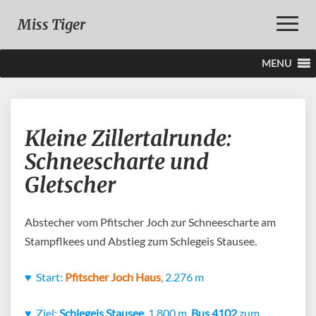
Toggle
Miss Tiger
Naviga
MENU
Kleine
Kleine Zillertalrunde:
Zillertalrunde:
Schneescharte
Schneescharte und
und
Gletscher
Gletscher
Abstecher vom Pfitscher Joch zur Schneescharte am
Stampflkees und Abstieg zum Schlegeis Stausee.
♥
Start:
Pfitscher Joch Haus
, 2.276 m
♥
Ziel:
Schlegeis Stausee
, 1.800 m,
Bus 4102
zum