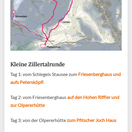
Kleine Zillertalrunde
Tag 1: vom Schlegeis Stausee zum
Friesenberghaus und
aufs Petersköpfl
Tag 2: vom Friesenberghaus
auf den Hohen Riffler und
zur Olpererhütte
Tag 3: von der Olpererhütte
zum Pfitscher Joch Haus