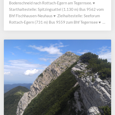
Bodenschneid nach Rottach-Egern am Tegernsee. ♥
Starthaltestelle: Spitzingsattel (1.130 m) Bus 9562 vom
Bhf Fischhausen-Neuhaus ♥ Zielhaltestelle: Seeforum
Rottach-Egern (731 m) Bus 9559 zum Bhf Tegernsee ♥ …