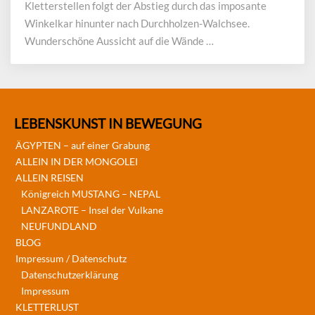
Kletterstellen folgt der Abstieg durch das imposante
Winkelkar hinunter nach Durchholzen-Walchsee.
Wunderschöne Aussicht auf die Wände …
LEBENSKUNST IN BEWEGUNG
ÄGYPTEN – auf einer Grabung
ALLEIN IN DER MONGOLEI
ALLEIN REISEN
Königreich MUSTANG – NEPAL
LANZAROTE – Insel der Vulkane
NEUFUNDLAND
BLOG
Impressum / Datenschutz
Datenschutzerklärung
Impressum
KLETTERLUST