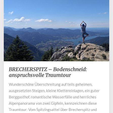
BRECHERSPITZ – Bodenschneid:
BRECHERSPITZ
–
anspruchsvolle Traumtour
Bodenschneid:
Wunderschöne Überschreitung auf teils geheimen,
anspruchsvolle
ausgesetzten Steigen, kleine Klettereinlagen, ein guter
Traumtour
Berggasthof, romantische Wasserfälle und herrliches
Alpenpanorama von zwei Gipfeln, kennzeichnen diese
Traumtour: Vom Spitzingsattel über Brecherspitz und