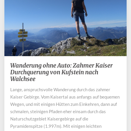
Wanderung ohne Auto: Zahmer Kaiser
Wanderung
ohne
Durchquerung von Kufstein nach
Auto:
Walchsee
Zahmer
Lange, anspruchsvolle Wanderung durch das zahmer
Kaiser
Durchquerung
Kaiser Gebirge. Vom Kaisertal aus anfangs auf bequemen
von
Wegen, und mit einigen Hütten zum Einkehren, dann auf
Kufstein
schmalen, steinigen Pfaden eher einsam durch das
nach
Naturschutzgebiet Kaisergebirge auf die
Walchsee
Pyramidenspitze (1.997m). Mit einigen leichten