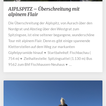
AIPLSPITZ – Überschreitung mit
AIPLSPITZ
–
alpinem Flair
Überschreitung
Die Überschreitung der Aiplspitz, von Aurach über den
mit
Nordgrat und Abstieg über den Westgrat zum
alpinem
Flair
Spitzingsee, ist eine seltener begangene, wunderschöne
Tour mit alpinem Flair. Denn es gibt einige spannende
Kletterstellen auf dem Weg zur markanten
Gipfelpyramide hinauf. ♥ Startbahnhof: Fischbachau (
754 m) ♥ Zielhaltestelle: Spitzingsattel (1.130 m) Bus
9562 zum Bhf Fischhausen-Neuhaus ♥ …