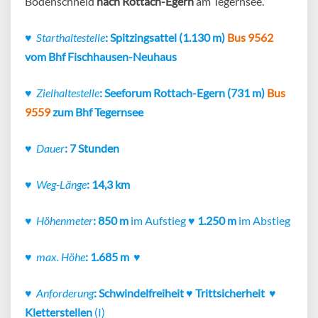
Bodenschneid
nach Rottach-Egern
am Tegernsee.
♥
Starthaltestelle
: Spitzingsattel (1.130 m)
Bus 9562
vom Bhf Fischhausen-Neuhaus
♥
Zielhaltestelle
: Seeforum Rottach-Egern (731 m)
Bus
9559
zum Bhf Tegernsee
♥
Dauer
: 7 Stunden
♥
Weg-Länge
: 14,3 km
♥
Höhenmeter
: 850 m
im Aufstieg
♥
1.250 m
im Abstieg
♥
max. Höhe
: 1.685 m ♥
♥
Anforderung
: Schwindelfreiheit ♥
Trittsicherheit ♥
Kletterstellen
(I)