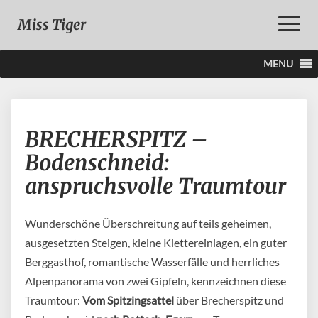
Toggle
Miss Tiger
Naviga
MENU
BRECHERSPITZ
BRECHERSPITZ –
–
Bodenschneid:
Bodenschneid:
anspruchsvolle
anspruchsvolle Traumtour
Traumtour
Wunderschöne Überschreitung auf teils geheimen,
ausgesetzten Steigen, kleine Klettereinlagen, ein guter
Berggasthof, romantische Wasserfälle und herrliches
Alpenpanorama von zwei Gipfeln, kennzeichnen diese
Traumtour:
Vom
Spitzingsattel
über Brecherspitz und