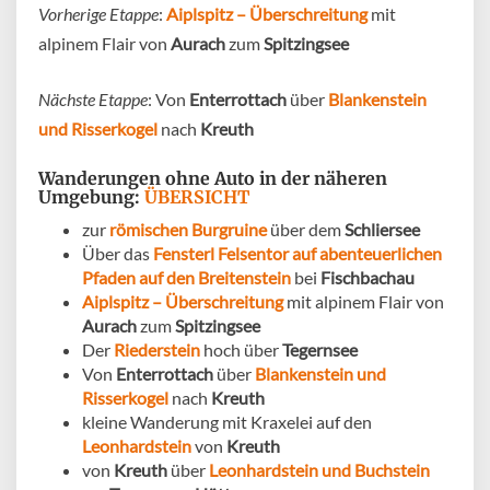
Vorherige Etappe
:
Aiplspitz – Überschreitung
mit
alpinem Flair von
Aurach
zum
Spitzingsee
Nächste Etappe
: Von
Enterrottach
über
Blankenstein
und Risserkogel
nach
Kreuth
Wanderungen ohne Auto in der näheren
Umgebung
:
ÜBERSICHT
zur
römischen Burgruine
über dem
Schliersee
Über das
Fensterl Felsentor auf abenteuerlichen
Pfaden auf den Breitenstein
bei
Fischbachau
Aiplspitz – Überschreitung
mit alpinem Flair von
Aurach
zum
Spitzingsee
Der
Riederstein
hoch über
Tegernsee
Von
Enterrottach
über
Blankenstein und
Risserkogel
nach
Kreuth
kleine Wanderung mit Kraxelei auf den
Leonhardstein
von
Kreuth
von
Kreuth
über
Leonhardstein
und Buchstein