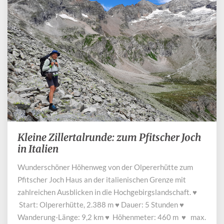
Kleine Zillertalrunde: zum Pfitscher Joch
Kleine
Zillertalrunde:
in Italien
zum
Wunderschöner Höhenweg von der Olpererhütte zum
Pfitscher
Pfitscher Joch Haus an der italienischen Grenze mit
Joch
in
zahlreichen Ausblicken in die Hochgebirgslandschaft. ♥
Italien
Start: Olpererhütte, 2.388 m ♥ Dauer: 5 Stunden ♥
Wanderung-Länge: 9,2 km ♥ Höhenmeter: 460 m ♥ max.