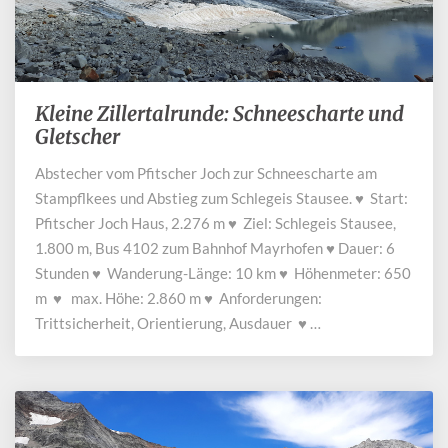
Kleine Zillertalrunde: Schneescharte und
Kleine
Zillertalrunde:
Gletscher
Schneescharte
Abstecher vom Pfitscher Joch zur Schneescharte am
und
Stampflkees und Abstieg zum Schlegeis Stausee. ♥ Start:
Gletscher
Pfitscher Joch Haus, 2.276 m ♥ Ziel: Schlegeis Stausee,
1.800 m, Bus 4102 zum Bahnhof Mayrhofen ♥ Dauer: 6
Stunden ♥ Wanderung-Länge: 10 km ♥ Höhenmeter: 650
m ♥ max. Höhe: 2.860 m ♥ Anforderungen:
Trittsicherheit, Orientierung, Ausdauer ♥ …