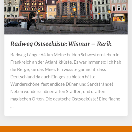
Radweg Ostseeküste: Wismar – Rerik
Radweg
Ostseeküste:
Radweg Länge: 64 km Meine beiden Schwestern leben in
Wismar
Frankreich an der Atlantikküste. Es war immer so: Ich hab
–
Rerik
die Berge, sie das Meer. Ich wusste gar nicht, dass
Deutschland da auch Einiges zu bieten hätte:
Wunderschöne, fast endlose Dünen und Sandstrände!
Neben wunderschönen alten Städten, und uralten
magischen Orten. Die deutsche Ostseeküste! Eine flache
…