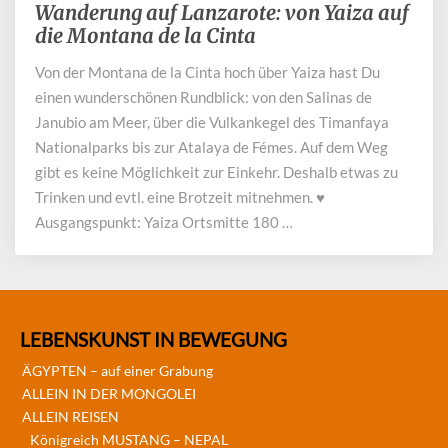
Wanderung auf Lanzarote: von Yaiza auf
Wanderung
auf
die Montana de la Cinta
Lanzarote:
Von der Montana de la Cinta hoch über Yaiza hast Du
von
einen wunderschönen Rundblick: von den Salinas de
Yaiza
auf
Janubio am Meer, über die Vulkankegel des Timanfaya
die
Nationalparks bis zur Atalaya de Fémes. Auf dem Weg
Montana
gibt es keine Möglichkeit zur Einkehr. Deshalb etwas zu
de
Trinken und evtl. eine Brotzeit mitnehmen. ♥
la
Ausgangspunkt: Yaiza Ortsmitte 180 …
Cinta
LEBENSKUNST IN BEWEGUNG
ÄGYPTEN – auf einer Grabung
ALLEIN IN DER MONGOLEI
ALLEIN REISEN
Königreich MUSTANG – NEPAL