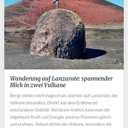
Wanderung auf Lanzarote: spannender
Wanderung
auf
Blick in zwei Vulkane
Lanzarote:
Berge ziehen mich magisch an, und hier auf Lanzarote, die
spannender
Vulkane besonders. Direkt aus dem Erdinneren
Blick
in
entstandene Gebilde! Bei ihrem Anblick kann man die
zwei
ungeheure Kraft und Energie unseres Planeten spüren
Vulkane
und erahnen. Jedoch dürfen die Vulkane, besonders die