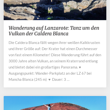
Wanderung auf Lanzarote: Tanz um den
Wanderung
auf
Vulkan der Caldera Blanca
Lanzarote:
Die Caldera Blanca fällt wegen ihrer weißen Kalkkrusten
Tanz
und ihrer Größe auf: Der Krater hat einen Durchmesser
um
den
von fast einem Kilometer! Diese Wanderung führt auf den
Vulkan
3000 Jahre alten Vulkan, an seinem Kraterrand entlang
der
und bietet dabei ein großartiges Panorama. ♥
Caldera
Ausgangspunkt: Wander-Parkplatz an der LZ 67 bei
Blanca
Mancha Blanca (245 m) ♥ Dauer: 3 …