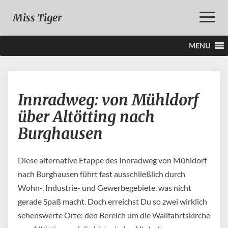
Toggle
Miss Tiger
Naviga
MENU
Innradweg:
Innradweg: von Mühldorf
von
Mühldorf
über Altötting nach
über
Burghausen
Altötting
nach
Burghausen
Diese alternative Etappe des Innradweg von Mühldorf
nach Burghausen führt fast ausschließlich durch
Wohn-, Industrie- und Gewerbegebiete, was nicht
gerade Spaß macht. Doch erreichst Du so zwei wirklich
sehenswerte Orte: den Bereich um die Wallfahrtskirche