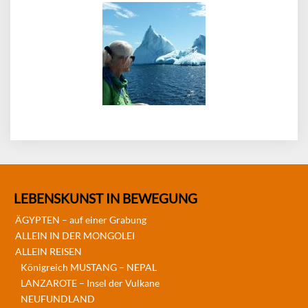
LEBENSKUNST IN BEWEGUNG
ÄGYPTEN – auf einer Grabung
ALLEIN IN DER MONGOLEI
ALLEIN REISEN
Königreich MUSTANG – NEPAL
LANZAROTE – Insel der Vulkane
NEUFUNDLAND