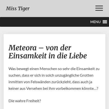
Toggle
Miss Tiger
Naviga
MENU
Meteora
Meteora – von der
–
von
Einsamkeit in die Liebe
der
Einsamkeit
in
Was bewegt einen Menschen so sehr die Einsamkeit zu
die
suchen, dass er sich in solch unzugängliche Grotten
Liebe
inmitten von Felswänden zurückzieht, dass auch ja
keiner aus Versehen bei ihm vorbeikommen könnte…?
Die wahre Freiheit?