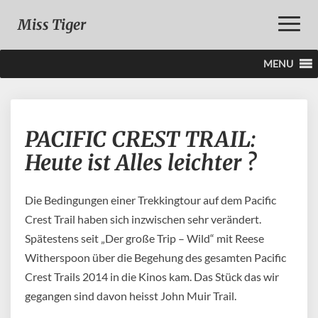
Toggle
Miss Tiger
Naviga
MENU
PACIFIC
PACIFIC CREST TRAIL:
CREST
TRAIL:
Heute ist Alles leichter ?
Heute
ist
Alles
Die Bedingungen einer Trekkingtour auf dem Pacific
leichter
Crest Trail haben sich inzwischen sehr verändert.
?
Spätestens seit „Der große Trip – Wild“ mit Reese
Witherspoon über die Begehung des gesamten Pacific
Crest Trails 2014 in die Kinos kam. Das Stück das wir
gegangen sind davon heisst John Muir Trail.