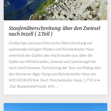
Staufenüberschreitung: über den Zwiesel
Staufenüberschreitung:
über
nach Inzell ( 2.Teil )
den
Großartige und aussichtsreiche Überschreitung auf
Zwiesel
spannenden felsigen Pfaden vom Reichenhaller Haus
nach
Inzell
unterhalb des Gipfels des Hochstaufen aus, über die
(
Gipfel von Mittelstaufen, Zwiesel und Gamsknogel bis
2.Teil
nach Inzell hinunter. Fortsetzung der Tour von Piding über
)
den Steinerne Jäger Steig zum Reichenhaller Haus am
HOCHSTAUFEN ♥ Start: Reichenhaller Haus, 1.750 m ♥
Ziel: Busbahnhof Inzell, 693 …