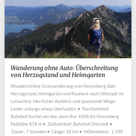
Wanderung ohne Auto: Überschreitung
Wanderung
ohne
von Herzogstand und Heimgarten
Auto:
Wunderschöne Gratwanderung vom Kesselberg über
Überschreitung
Herzogstand, Heimgarten und Rauheck nach Ohlstadt im
von
Herzogstand
Loisachtal. Herrlicher Ausblick und spannende Wege.
und
Leider anfangs etwas überlaufen. ♥ Startbahnhof:
Heimgarten
Bahnhof Kochel am See, dann Bus 9608 bis Kesselberg
Paßhöhe 858 m ♥ Zielbahnhof: Bahnhof Ohlstadt ♥
Dauer: 7 Stunden ♥ Länge: 18 km ♥ Höhenmeter: 1.180