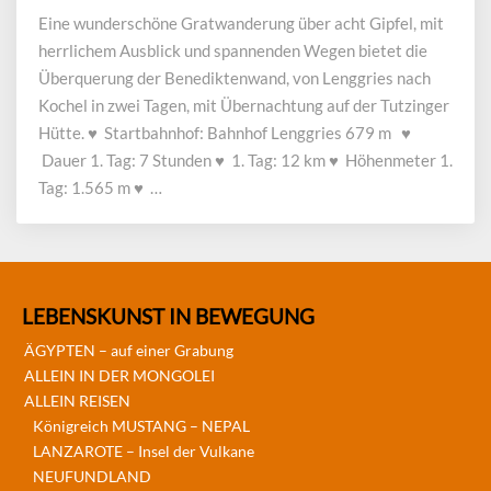
Benediktenwand
Eine wunderschöne Gratwanderung über acht Gipfel, mit
von
herrlichem Ausblick und spannenden Wegen bietet die
Lenggries
Überquerung der Benediktenwand, von Lenggries nach
Kochel in zwei Tagen, mit Übernachtung auf der Tutzinger
Hütte. ♥ Startbahnhof: Bahnhof Lenggries 679 m ♥
Dauer 1. Tag: 7 Stunden ♥ 1. Tag: 12 km ♥ Höhenmeter 1.
Tag: 1.565 m ♥ …
LEBENSKUNST IN BEWEGUNG
ÄGYPTEN – auf einer Grabung
ALLEIN IN DER MONGOLEI
ALLEIN REISEN
Königreich MUSTANG – NEPAL
LANZAROTE – Insel der Vulkane
NEUFUNDLAND