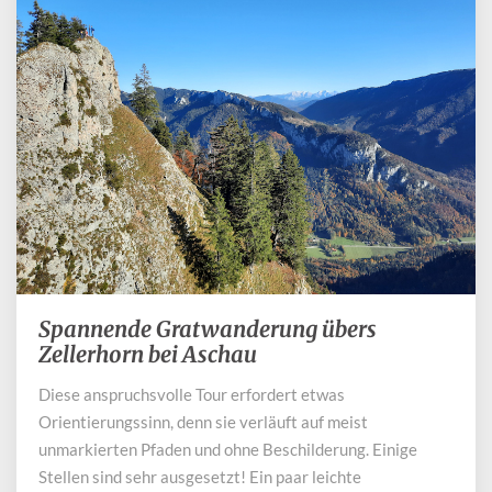
Spannende Gratwanderung übers
Spannende
Gratwanderung
Zellerhorn bei Aschau
übers
Diese anspruchsvolle Tour erfordert etwas
Zellerhorn
Orientierungssinn, denn sie verläuft auf meist
bei
Aschau
unmarkierten Pfaden und ohne Beschilderung. Einige
Stellen sind sehr ausgesetzt! Ein paar leichte