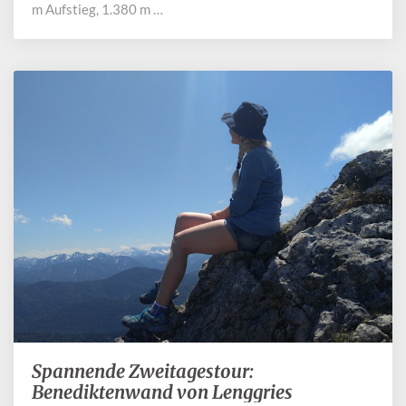
m Aufstieg, 1.380 m …
Spannende Zweitagestour:
Spannende
Zweitagestour:
Benediktenwand von Lenggries