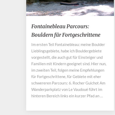
Fontainebleau
Fontainebleau Parcours:
Parcours:
Bouldern für Fortgeschrittene
Bouldern
für
Im ersten Teil Fontainebleau: meine Boulder
Fortgeschrittene
Lieblingsgebiete, habe ich Bouldergebiete
vorgestellt, die auch gut für Einsteiger und
Familien mit Kindern geeignet sind. Hier nun,
im zweiten Teil, folgen meine Empfehlungen
für Fortgeschrittene, für Gebiete mit eher
schwereren Parcours: 6. Rocher Guichot Am
Wanderparkplatz von Le Vaudoué führt im
hinteren Bereich links ein kurzer Pfad an …