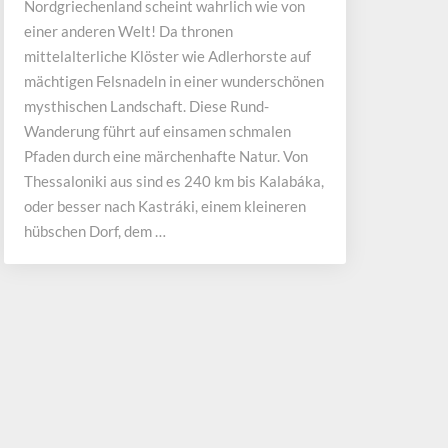
Nordgriechenland scheint wahrlich wie von
mystische
Felsenlandschaft
einer anderen Welt! Da thronen
mittelalterliche Klöster wie Adlerhorste auf
mächtigen Felsnadeln in einer wunderschönen
mysthischen Landschaft. Diese Rund-
Wanderung führt auf einsamen schmalen
Pfaden durch eine märchenhafte Natur. Von
Thessaloniki aus sind es 240 km bis Kalabáka,
oder besser nach Kastráki, einem kleineren
hübschen Dorf, dem …