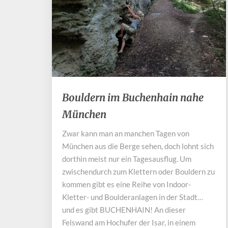
Bouldern
Bouldern im Buchenhain nahe
im
München
Buchenhain
nahe
Zwar kann man an manchen Tagen von
München
München aus die Berge sehen, doch lohnt sich
dorthin meist nur ein Tagesausflug. Um
zwischendurch zum Klettern oder Bouldern zu
kommen gibt es eine Reihe von Indoor-
Kletter- und Boulderanlagen in der Stadt…
und es gibt BUCHENHAIN! An dieser
Felswand am Hochufer der Isar, in einem