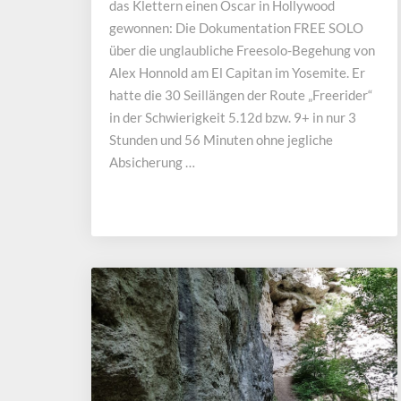
das Klettern einen Oscar in Hollywood
gewonnen: Die Dokumentation FREE SOLO
über die unglaubliche Freesolo-Begehung von
Alex Honnold am El Capitan im Yosemite. Er
hatte die 30 Seillängen der Route „Freerider“
in der Schwierigkeit 5.12d bzw. 9+ in nur 3
Stunden und 56 Minuten ohne jegliche
Absicherung …