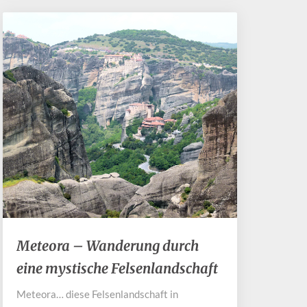
Meteora
Meteora – Wanderung durch
–
eine mystische Felsenlandschaft
Wanderung
durch
Meteora… diese Felsenlandschaft in
eine