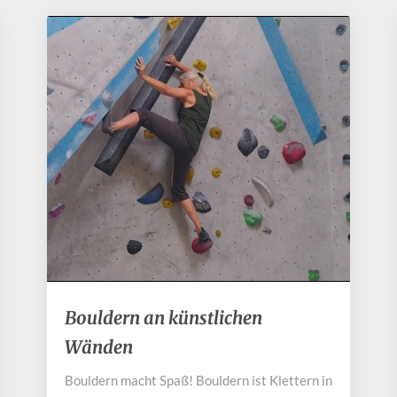
Bouldern
Bouldern an künstlichen
an
Wänden
künstlichen
Wänden
Bouldern macht Spaß! Bouldern ist Klettern in