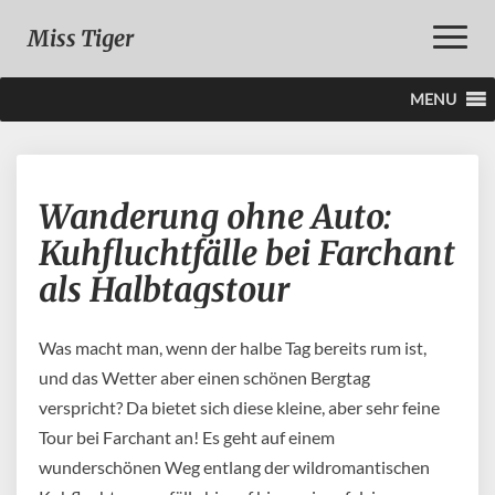
Toggle
Miss Tiger
Naviga
MENU
Wanderung
Wanderung ohne Auto:
ohne
Auto:
Kuhfluchtfälle bei Farchant
Kuhfluchtfälle
als Halbtagstour
bei
Farchant
als
Was macht man, wenn der halbe Tag bereits rum ist,
Halbtagstour
und das Wetter aber einen schönen Bergtag
verspricht? Da bietet sich diese kleine, aber sehr feine
Tour bei Farchant an! Es geht auf einem
wunderschönen Weg entlang der wildromantischen