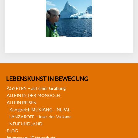
LEBENSKUNST IN BEWEGUNG
ÄGYPTEN – auf einer Grabung
ALLEIN IN DER MONGOLEI
ALLEIN REISEN
Königreich MUSTANG – NEPAL
LANZAROTE – Insel der Vulkane
NEUFUNDLAND
BLOG
Impressum / Datenschutz