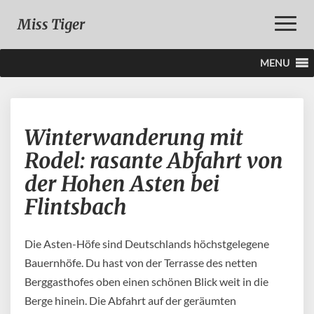
Toggle
Miss Tiger
Naviga
MENU
Winterwanderung
Winterwanderung mit
mit
Rodel:
Rodel: rasante Abfahrt von
rasante
der Hohen Asten bei
Abfahrt
von
Flintsbach
der
Hohen
Asten
Die Asten-Höfe sind Deutschlands höchstgelegene
bei
Bauernhöfe. Du hast von der Terrasse des netten
Flintsbach
Berggasthofes oben einen schönen Blick weit in die
Berge hinein. Die Abfahrt auf der geräumten