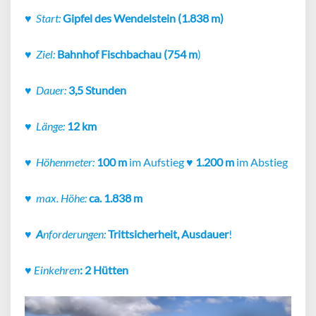
♥
Start:
Gipfel des Wendelstein (1.838 m)
♥
Ziel:
Bahnhof
Fischbachau (754 m
)
♥
Dauer:
3,5 Stunden
♥
Länge:
12 km
♥
Höhenmeter:
100 m
im Aufstieg
♥
1.200 m
im Abstieg
♥
max. Höhe:
ca. 1.838 m
♥
A
nforderungen:
Trittsicherheit,
Ausdauer
!
♥
Einkehren
: 2 Hütten