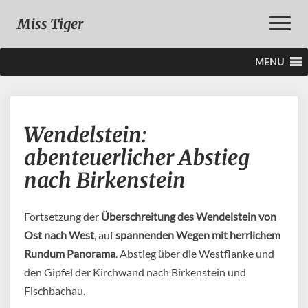
Toggle
Miss Tiger
Naviga
MENU
Wendelstein:
Wendelstein:
abenteuerlicher
Abstieg
abenteuerlicher Abstieg
nach
nach Birkenstein
Birkenstein
Fortsetzung der
Überschreitung des Wendelstein von
Ost nach West
, auf
spannenden Wegen mit
herrlichem
Rundum Panorama
. Abstieg über die Westflanke und
den Gipfel der Kirchwand nach Birkenstein und
Fischbachau.