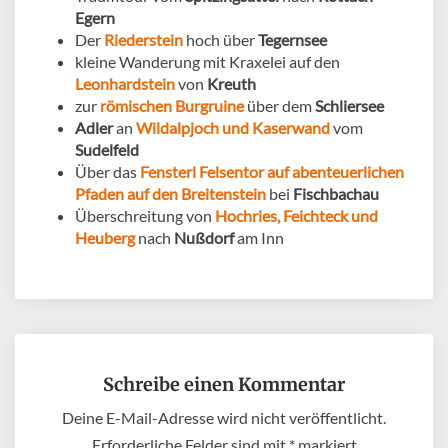
Egern
Der
Riederstein
hoch über
Tegernsee
kleine Wanderung mit Kraxelei auf den
Leonhardstein
von
Kreuth
zur
römischen Burgruine
über dem
Schliersee
Adler
an
Wildalpjoch und Kaserwand
vom
Sudelfeld
Über das
Fensterl Felsentor auf abenteuerlichen
Pfaden auf den Breitenstein
bei
Fischbachau
Überschreitung von
Hochries, Feichteck und
Heuberg
nach
Nußdorf
am Inn
Schreibe einen Kommentar
Deine E-Mail-Adresse wird nicht veröffentlicht.
Erforderliche Felder sind mit
*
markiert