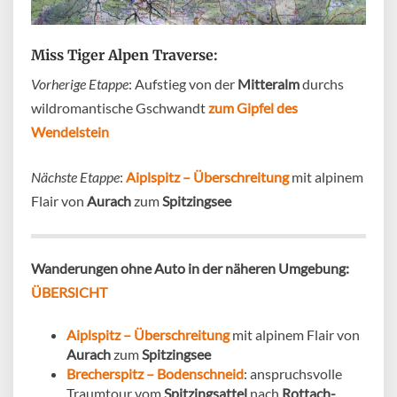
Miss Tiger Alpen Traverse:
Vorherige Etappe
: Aufstieg von der
Mitteralm
durchs
wildromantische Gschwandt
zum Gipfel des
Wendelstein
Nächste Etappe
:
Aiplspitz – Überschreitung
mit alpinem
Flair von
Aurach
zum
Spitzingsee
Wanderungen ohne Auto in der näheren Umgebung:
ÜBERSICHT
Aiplspitz – Überschreitung
mit alpinem Flair von
Aurach
zum
Spitzingsee
Brecherspitz – Bodenschneid
: anspruchsvolle
Traumtour vom
Spitzingsattel
nach
Rottach-