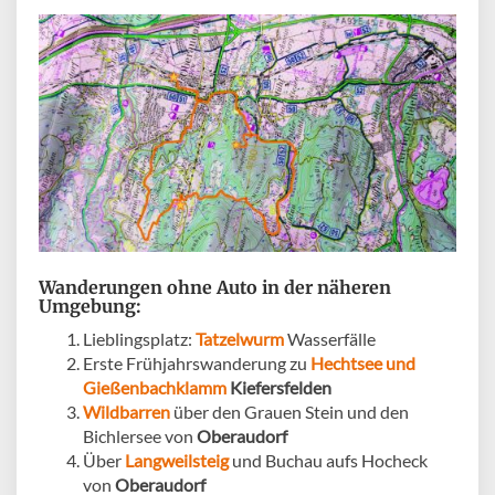
Wanderungen ohne Auto in der näheren
Umgebung:
Lieblingsplatz:
Tatzelwurm
Wasserfälle
Erste Frühjahrswanderung zu
Hechtsee und
Gießenbachklamm
Kiefersfelden
Wildbarren
über den Grauen Stein und den
Bichlersee von
Oberaudorf
Über
Langweilsteig
und Buchau aufs Hocheck
von
Oberaudorf