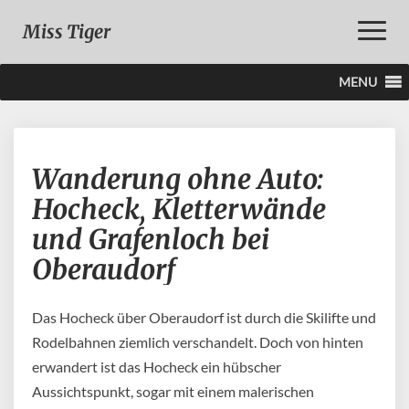
Toggle
Miss Tiger
Naviga
MENU
Wanderung
Wanderung ohne Auto:
ohne
Auto:
Hocheck, Kletterwände
Hocheck,
und Grafenloch bei
Kletterwände
und
Oberaudorf
Grafenloch
bei
Oberaudorf
Das Hocheck über Oberaudorf ist durch die Skilifte und
Rodelbahnen ziemlich verschandelt. Doch von hinten
erwandert ist das Hocheck ein hübscher
Aussichtspunkt, sogar mit einem malerischen