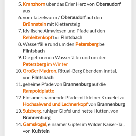
Kranzhorn
über das Erler Herz von
Oberaudorf
aus
vom Tatzelwurm /
Oberaudorf
auf den
Brünnstein
mit Klettersteig
Idyllische Almwiesen und Pfade auf den
Rehleitenkopf
bei
Flintsbach
Wasserfälle rund um den
Petersberg
bei
Flintsbach
Die gefrorenen Wasserfälle rund um den
Petersberg
im Winter
Großer Madron
,
Ritual-Berg über dem Inntal,
von
Flintsbach
geheime Pfade von
Brannenburg
auf die
Rampoldplatte
Einsame spannende Pfade mit kleiner Kraxelei zu
Hochsalwand und Lechnerkopf
von
Brannenburg
Sulzberg
, ruhiger Gipfel und nette Hütten, von
Brannenburg
Gamskogel
,
einsamer Gipfel im Wilder Kaiser-Tal,
von
Kufstein