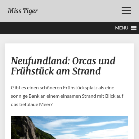
Toggle
Miss Tiger
Naviga
MENU
Neufundland:
Neufundland: Orcas und
Orcas
und
Frühstück am Strand
Frühstück
am
Strand
Gibt es einen schöneren Frühstücksplatz als eine
sonnige Bank an einem einsamen Strand mit Blick auf
das tiefblaue Meer?