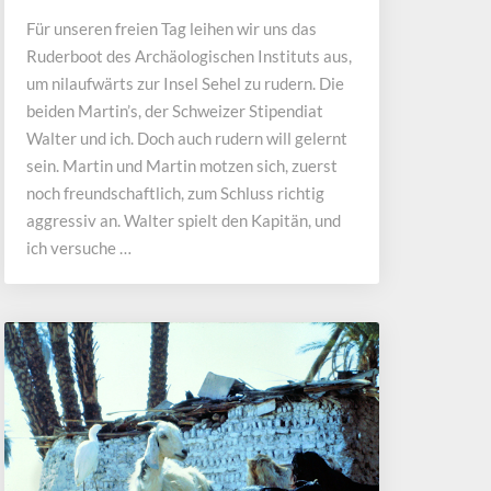
der
Für unseren freien Tag leihen wir uns das
Insel
Ruderboot des Archäologischen Instituts aus,
Sehel
um nilaufwärts zur Insel Sehel zu rudern. Die
beiden Martin’s, der Schweizer Stipendiat
Walter und ich. Doch auch rudern will gelernt
sein. Martin und Martin motzen sich, zuerst
noch freundschaftlich, zum Schluss richtig
aggressiv an. Walter spielt den Kapitän, und
ich versuche …