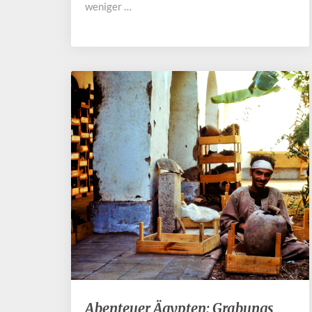
weniger …
Abenteuer
Abenteuer Ägypten: Grabungs