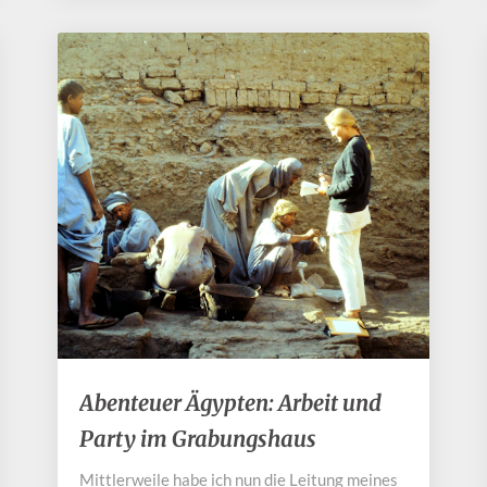
Abenteuer
Abenteuer Ägypten: Arbeit und
Ägypten:
Party im Grabungshaus
Arbeit
und
Mittlerweile habe ich nun die Leitung meines
Party