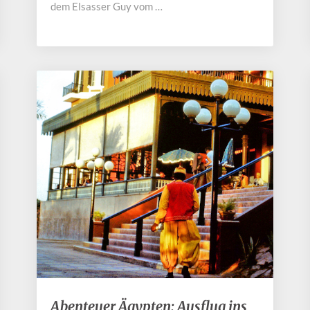
dem Elsasser Guy vom …
Abenteuer
Abenteuer Ägypten: Ausflug ins