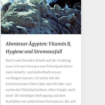
Abenteuer
Abenteuer Ägypten: Vitamin B,
Ägypten:
Hygiene und Stromausfall
Vitamin
B,
Nach zwei Stunden Arbeit auf der Grabung
Hygiene
muss ich nach Assuan zum Polizeipräsidium:
und
Stromausfall
mein Arbeits- und Aufenthaltsvisum
verlängern lassen. Ich setze mit der
Einheimischen-Fähre über den Nil über und
suche das Polizeipräsidium. Alles klappt, nach
einer 30-minütigen Befragung und dem
Ausfüllen von zahlreichen Formularen. Bis auf,