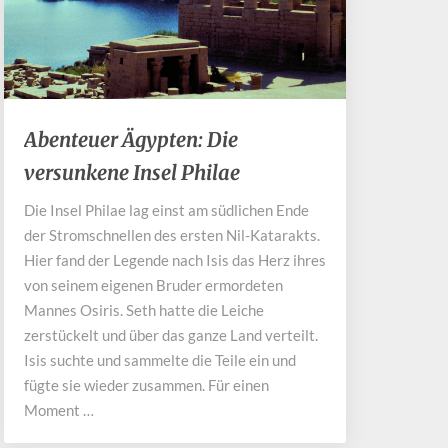
Abenteuer
Abenteuer Ägypten: Die
Ägypten:
versunkene Insel Philae
Die
versunkene
Die Insel Philae lag einst am südlichen Ende
Insel
der Stromschnellen des ersten Nil-Katarakts.
Philae
Hier fand der Legende nach Isis das Herz ihres
von seinem eigenen Bruder ermordeten
Mannes Osiris. Seth hatte die Leiche
zerstückelt und über das ganze Land verteilt.
Isis suchte und sammelte die Teile ein und
fügte sie wieder zusammen. Für einen
Moment …