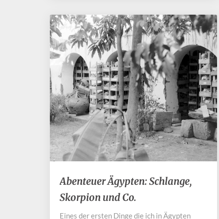
Abenteuer
Abenteuer Ägypten: Schlange,
Ägypten:
Skorpion und Co.
Schlange,
Skorpion
Eines der ersten Dinge die ich in Ägypten
und