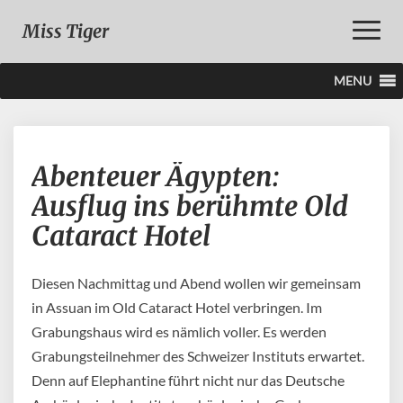
Toggle
Miss Tiger
Naviga
MENU
Abenteuer
Abenteuer Ägypten:
Ägypten:
Ausflug
Ausflug ins berühmte Old
ins
Cataract Hotel
berühmte
Old
Cataract
Diesen Nachmittag und Abend wollen wir gemeinsam
Hotel
in Assuan im Old Cataract Hotel verbringen. Im
Grabungshaus wird es nämlich voller. Es werden
Grabungsteilnehmer des Schweizer Instituts erwartet.
Denn auf Elephantine führt nicht nur das Deutsche