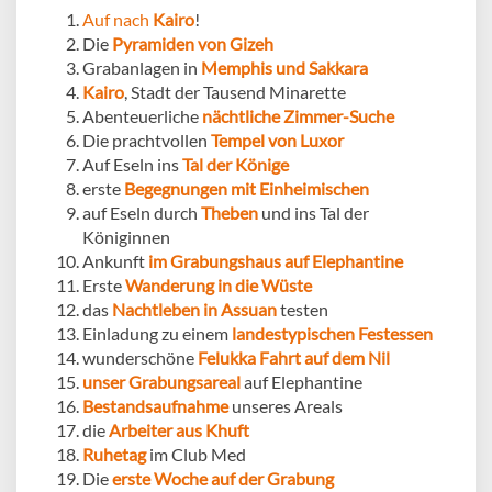
Auf nach
Kairo
!
Die
Pyramiden von Gizeh
Grabanlagen in
Memphis und Sakkara
Kairo
, Stadt der Tausend Minarette
Abenteuerliche
nächtliche Zimmer-Suche
Die prachtvollen
Tempel von Luxor
Auf Eseln ins
Tal der Könige
erste
Begegnungen mit Einheimischen
auf Eseln durch
Theben
und ins Tal der
Königinnen
Ankunft
im Grabungshaus auf Elephantine
Erste
Wanderung in die Wüste
das
Nachtleben in Assuan
testen
Einladung zu einem
landestypischen Festessen
wunderschöne
Felukka Fahrt auf dem Nil
unser Grabungsareal
auf Elephantine
Bestandsaufnahme
unseres Areals
die
Arbeiter aus Khuft
Ruhetag
im Club Med
Die
erste Woche auf der Grabung