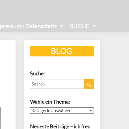
pressum / Datenschutz
SUCHE
Suche:
Search
Search
for:
Wähle ein Thema:
Wähle
ein
Thema:
Neueste Beiträge – ich freu