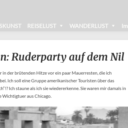
SKUNST
REISELUST
WANDERLUST
Im
Abenteuer
n: Ruderparty auf dem Nil
Ägypten:
Ruderparty
auf
r in der brütenden Hitze vor ein paar Mauerresten, die ich
dem
Nil
i. Ich soll eine Gruppe amerikanischer Touristen über das
“!? Ich staune als ich sie wiedererkenne. Sie waren mir damals in
te Wichtigtuer aus Chicago.