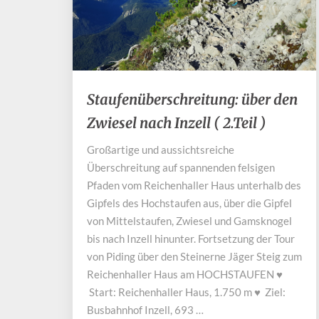
Staufenüberschreitung:
Staufenüberschreitung: über den
über
Zwiesel nach Inzell ( 2.Teil )
den
Zwiesel
Großartige und aussichtsreiche
nach
Überschreitung auf spannenden felsigen
Inzell
(
Pfaden vom Reichenhaller Haus unterhalb des
2.Teil
Gipfels des Hochstaufen aus, über die Gipfel
)
von Mittelstaufen, Zwiesel und Gamsknogel
bis nach Inzell hinunter. Fortsetzung der Tour
von Piding über den Steinerne Jäger Steig zum
Reichenhaller Haus am HOCHSTAUFEN ♥
Start: Reichenhaller Haus, 1.750 m ♥ Ziel:
Busbahnhof Inzell, 693 …