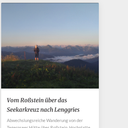
Vom
Vom Roßstein über das
Roßstein
Seekarkreuz nach Lenggries
über
das
Abwechslungsreiche Wanderung von der
Seekarkreuz
Tegernseer Hütte über Roßstein, Hochplatte,