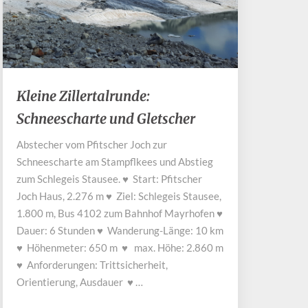
Kleine
Kleine Zillertalrunde:
Zillertalrunde:
Schneescharte und Gletscher
Schneescharte
und
Abstecher vom Pfitscher Joch zur
Gletscher
Schneescharte am Stampflkees und Abstieg
zum Schlegeis Stausee. ♥ Start: Pfitscher
Joch Haus, 2.276 m ♥ Ziel: Schlegeis Stausee,
1.800 m, Bus 4102 zum Bahnhof Mayrhofen ♥
Dauer: 6 Stunden ♥ Wanderung-Länge: 10 km
♥ Höhenmeter: 650 m ♥ max. Höhe: 2.860 m
♥ Anforderungen: Trittsicherheit,
Orientierung, Ausdauer ♥ …