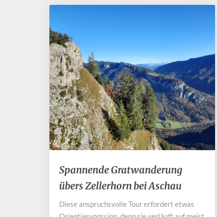
Spannende
Spannende Gratwanderung
Gratwanderung
übers Zellerhorn bei Aschau
übers
Zellerhorn
Diese anspruchsvolle Tour erfordert etwas
bei
Orientierungssinn, denn sie verläuft auf meist