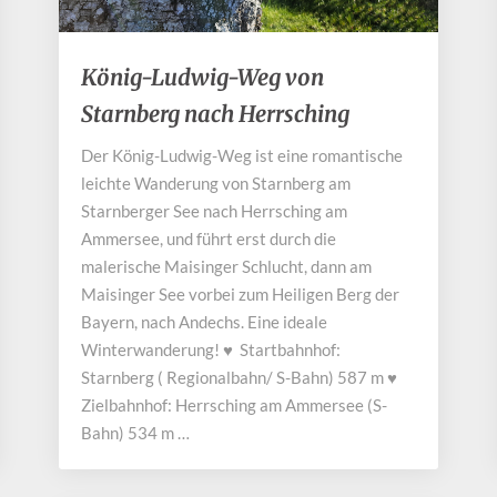
König-
König-Ludwig-Weg von
Ludwig-
Starnberg nach Herrsching
Weg
von
Der König-Ludwig-Weg ist eine romantische
Starnberg
leichte Wanderung von Starnberg am
nach
Herrsching
Starnberger See nach Herrsching am
Ammersee, und führt erst durch die
malerische Maisinger Schlucht, dann am
Maisinger See vorbei zum Heiligen Berg der
Bayern, nach Andechs. Eine ideale
Winterwanderung! ♥ Startbahnhof:
Starnberg ( Regionalbahn/ S-Bahn) 587 m ♥
Zielbahnhof: Herrsching am Ammersee (S-
Bahn) 534 m …