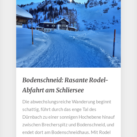
Bodenschneid:
Bodenschneid: Rasante Rodel-
Rasante
Abfahrt am Schliersee
Rodel-
Abfahrt
Die abwechslungsreiche Wanderung beginnt
am
schattig, führt durch das enge Tal des
Schliersee
Dürnbach zu einer sonnigen Hochebene hinauf
zwischen Brecherspitz und Bodenschneid, und
endet dort am Bodenschneidhaus. Mit Rodel