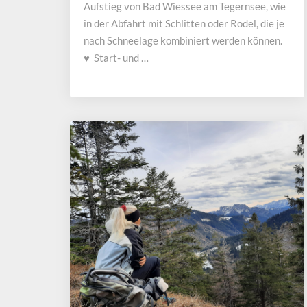
Aufstieg von Bad Wiessee am Tegernsee, wie
in der Abfahrt mit Schlitten oder Rodel, die je
nach Schneelage kombiniert werden können.
♥ Start- und …