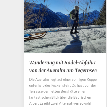
Wanderung
Wanderung mit Rodel-Abfahrt
mit
von der Aueralm am Tegernsee
Rodel-
Abfahrt
Die Aueralm liegt auf einer sonnigen Kuppe
von
unterhalb des Fockenstein. Du hast von der
der
Aueralm
Terrasse der netten Berghütte einen
am
fantastischen Blick über die Bayrischen
Tegernsee
Alpen. Es gibt zwei Alternativen sowohl im