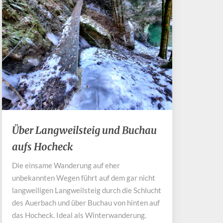
Über
Über Langweilsteig und Buchau
Langweilsteig
aufs Hocheck
und
Buchau
Die einsame Wanderung auf eher
aufs
unbekannten Wegen führt auf dem gar nicht
Hocheck
langweiligen Langweilsteig durch die Schlucht
des Auerbach und über Buchau von hinten auf
das Hocheck. Ideal als Winterwanderung.