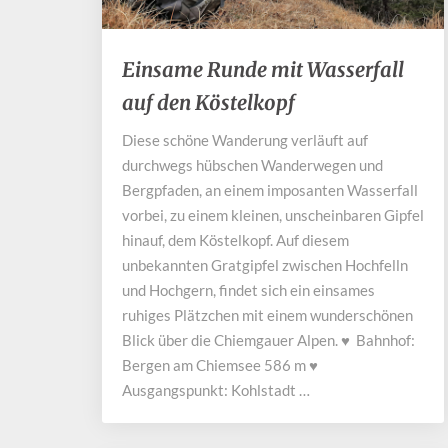
Einsame
Einsame Runde mit Wasserfall
Runde
auf den Köstelkopf
mit
Wasserfall
Diese schöne Wanderung verläuft auf
auf
durchwegs hübschen Wanderwegen und
den
Köstelkopf
Bergpfaden, an einem imposanten Wasserfall
vorbei, zu einem kleinen, unscheinbaren Gipfel
hinauf, dem Köstelkopf. Auf diesem
unbekannten Gratgipfel zwischen Hochfelln
und Hochgern, findet sich ein einsames
ruhiges Plätzchen mit einem wunderschönen
Blick über die Chiemgauer Alpen. ♥ Bahnhof:
Bergen am Chiemsee 586 m ♥
Ausgangspunkt: Kohlstadt …