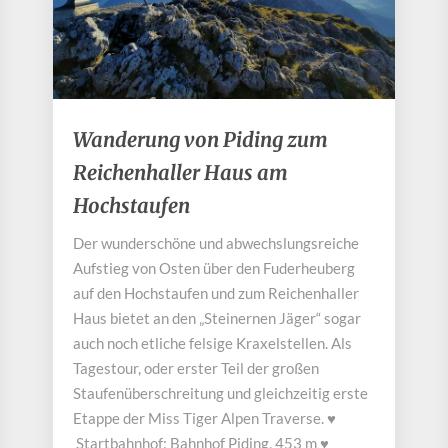
Wanderung
Wanderung von Piding zum
von
Reichenhaller Haus am
Piding
zum
Hochstaufen
Reichenhaller
Haus
Der wunderschöne und abwechslungsreiche
am
Aufstieg von Osten über den Fuderheuberg
Hochstaufen
auf den Hochstaufen und zum Reichenhaller
Haus bietet an den „Steinernen Jäger“ sogar
auch noch etliche felsige Kraxelstellen. Als
Tagestour, oder erster Teil der großen
Staufenüberschreitung und gleichzeitig erste
Etappe der Miss Tiger Alpen Traverse. ♥
Startbahnhof: Bahnhof Piding, 453 m ♥