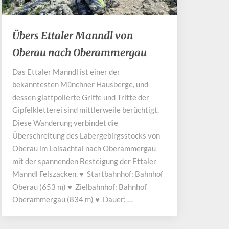
Übers
Übers Ettaler Manndl von
Ettaler
Oberau nach Oberammergau
Manndl
von
Das Ettaler Manndl ist einer der
Oberau
bekanntesten Münchner Hausberge, und
nach
Oberammergau
dessen glattpolierte Griffe und Tritte der
Gipfelkletterei sind mittlerweile berüchtigt.
Diese Wanderung verbindet die
Überschreitung des Labergebirgsstocks von
Oberau im Loisachtal nach Oberammergau
mit der spannenden Besteigung der Ettaler
Manndl Felszacken. ♥ Startbahnhof: Bahnhof
Oberau (653 m) ♥ Zielbahnhof: Bahnhof
Oberammergau (834 m) ♥ Dauer: …