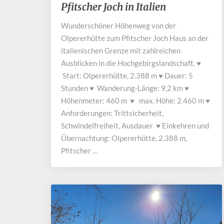
Pfitscher Joch in Italien
zum
Pfitscher
Wunderschöner Höhenweg von der
Joch
Olpererhütte zum Pfitscher Joch Haus an der
in
Italien
italienischen Grenze mit zahlreichen
Ausblicken in die Hochgebirgslandschaft. ♥
Start: Olpererhütte, 2.388 m ♥ Dauer: 5
Stunden ♥ Wanderung-Länge: 9,2 km ♥
Höhenmeter: 460 m ♥ max. Höhe: 2.460 m ♥
Anforderungen: Trittsicherheit,
Schwindelfreiheit, Ausdauer ♥ Einkehren und
Übernachtung: Olpererhütte, 2.388 m,
Pfitscher …