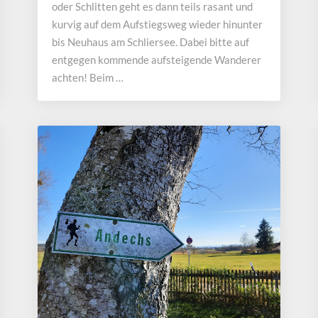
oder Schlitten geht es dann teils rasant und
kurvig auf dem Aufstiegsweg wieder hinunter
bis Neuhaus am Schliersee. Dabei bitte auf
entgegen kommende aufsteigende Wanderer
achten! Beim …