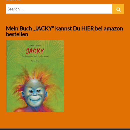
Search
Sear
for:
Mein Buch „JACKY“ kannst Du HIER bei amazon
bestellen