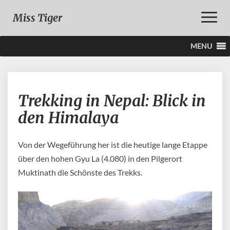
Toggle
Miss Tiger
Naviga
MENU
Trekking
Trekking in Nepal: Blick in
in
Nepal:
den Himalaya
Blick
in
den
Von der Wegeführung her ist die heutige lange Etappe
Himalaya
über den hohen Gyu La (4.080) in den Pilgerort
Muktinath die Schönste des Trekks.