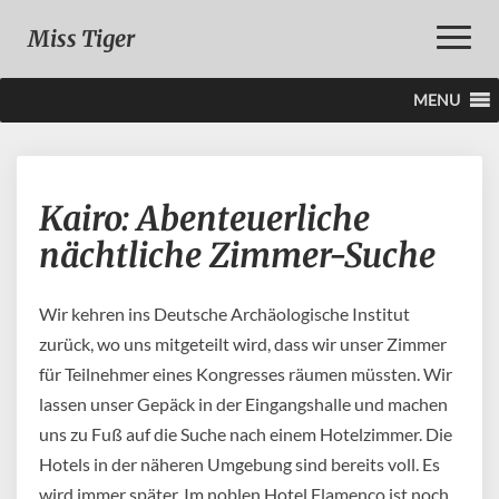
Toggle
Miss Tiger
Naviga
MENU
Kairo:
Kairo: Abenteuerliche
Abenteuerliche
nächtliche
nächtliche Zimmer-Suche
Zimmer-
Suche
Wir kehren ins Deutsche Archäologische Institut
zurück, wo uns mitgeteilt wird, dass wir unser Zimmer
für Teilnehmer eines Kongresses räumen müssten. Wir
lassen unser Gepäck in der Eingangshalle und machen
uns zu Fuß auf die Suche nach einem Hotelzimmer. Die
Hotels in der näheren Umgebung sind bereits voll. Es
wird immer später. Im noblen Hotel Flamenco ist noch