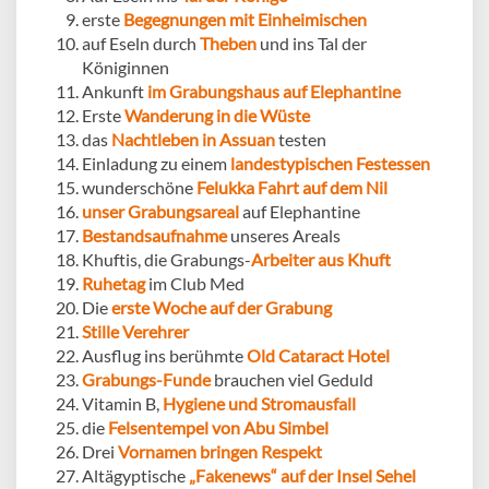
erste
Begegnungen mit Einheimischen
auf Eseln durch
Theben
und ins Tal der
Königinnen
Ankunft
im Grabungshaus auf Elephantine
Erste
Wanderung in die Wüste
das
Nachtleben in Assuan
testen
Einladung zu einem
landestypischen Festessen
wunderschöne
Felukka Fahrt auf dem Nil
unser Grabungsareal
auf Elephantine
Bestandsaufnahme
unseres Areals
Khuftis, die Grabungs-
Arbeiter aus Khuft
Ruhetag
im Club Med
Die
erste Woche auf der Grabung
Stille Verehrer
Ausflug ins berühmte
Old Cataract Hotel
Grabungs-Funde
brauchen viel Geduld
Vitamin B,
Hygiene und Stromausfall
die
Felsentempel von Abu Simbel
Drei
Vornamen bringen Respekt
Altägyptische
„Fakenews“ auf der Insel Sehel